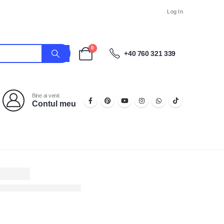
Log In
0
+40 760 321 339
Bine ai venit
Contul meu