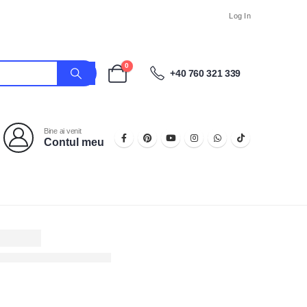
Log In
0
+40 760 321 339
Bine ai venit
Contul meu