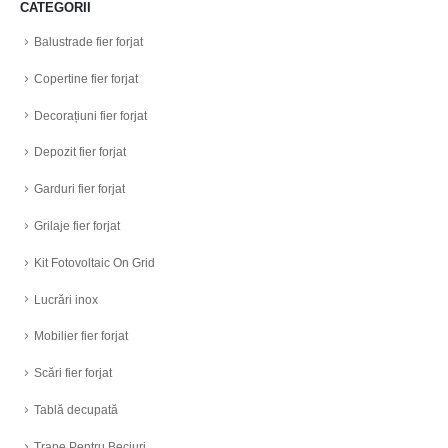
CATEGORII
Balustrade fier forjat
Copertine fier forjat
Decorațiuni fier forjat
Depozit fier forjat
Garduri fier forjat
Grilaje fier forjat
Kit Fotovoltaic On Grid
Lucrări inox
Mobilier fier forjat
Scări fier forjat
Tablă decupată
Trape Pentru Beciuri