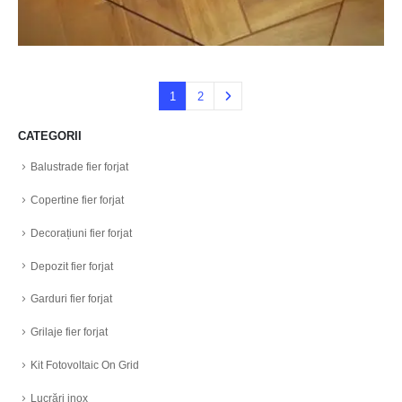
1
2
CATEGORII
Balustrade fier forjat
Copertine fier forjat
Decorațiuni fier forjat
Depozit fier forjat
Garduri fier forjat
Grilaje fier forjat
Kit Fotovoltaic On Grid
Lucrări inox