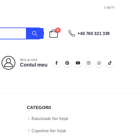
Log In
0
+40 760 321 339
Bine ai venit
Contul meu
CATEGORII
Balustrade fier forjat
Copertine fier forjat