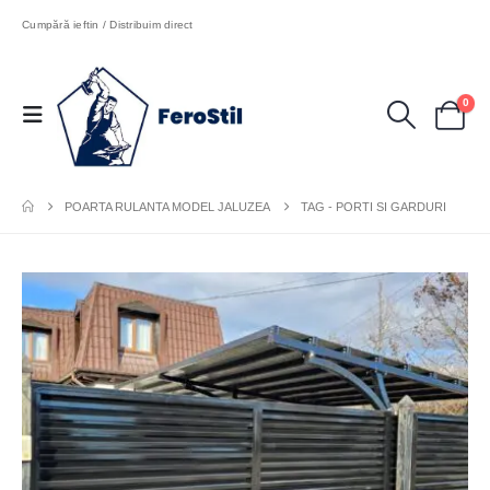
Cumpără ieftin / Distribuim direct
0
POARTA RULANTA MODEL JALUZEA
TAG -
PORTI SI GARDURI