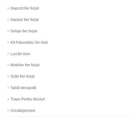
Depozit fier forjat
Garduri fier forjat
Grilaje fier forjat
Kit Fotovoltaic On Grid
Lucrări inox
Mobilier fier forjat
Scări fier forjat
Tablă decupată
Trape Pentru Beciuri
Uncategorized