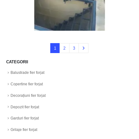
1
2
3
CATEGORII
Balustrade fier forjat
Copertine fier forjat
Decorațiuni fier forjat
Depozit fier forjat
Garduri fier forjat
Grilaje fier forjat