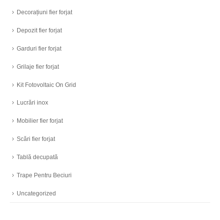
Decorațiuni fier forjat
Depozit fier forjat
Garduri fier forjat
Grilaje fier forjat
Kit Fotovoltaic On Grid
Lucrări inox
Mobilier fier forjat
Scări fier forjat
Tablă decupată
Trape Pentru Beciuri
Uncategorized