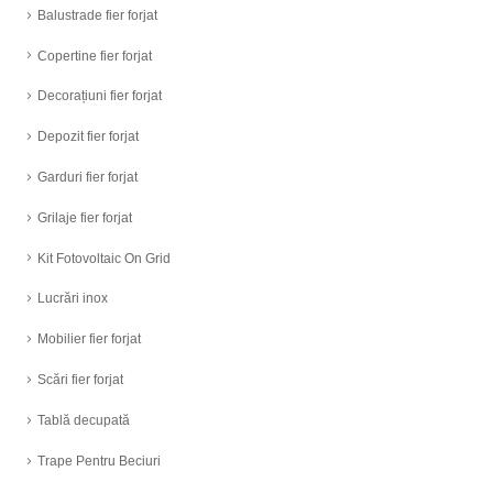
Balustrade fier forjat
Copertine fier forjat
Decorațiuni fier forjat
Depozit fier forjat
Garduri fier forjat
Grilaje fier forjat
Kit Fotovoltaic On Grid
Lucrări inox
Mobilier fier forjat
Scări fier forjat
Tablă decupată
Trape Pentru Beciuri