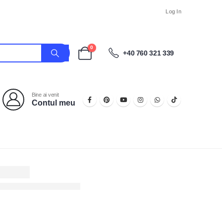
Log In
0
+40 760 321 339
Bine ai venit
Contul meu