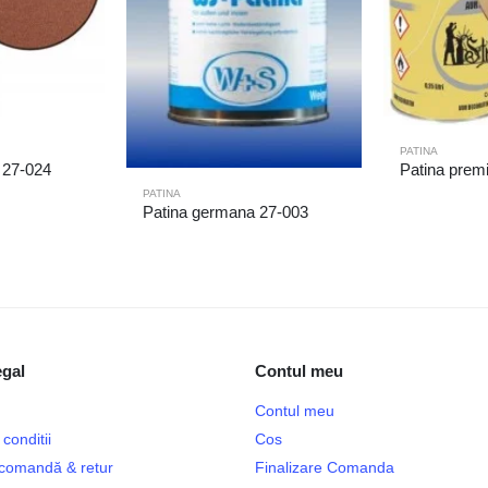
PATINA
 27-024
Patina prem
PATINA
Patina germana 27-003
egal
Contul meu
Contul meu
conditii
Cos
e comandă & retur
Finalizare Comanda