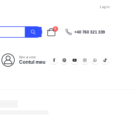
Log In
0
+40 760 321 339
Bine ai venit
Contul meu