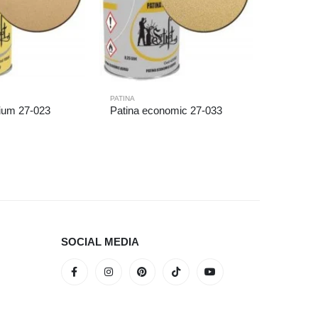
PATINA
ium 27-023
Patina economic 27-033
PATINA
Patina 
SOCIAL MEDIA