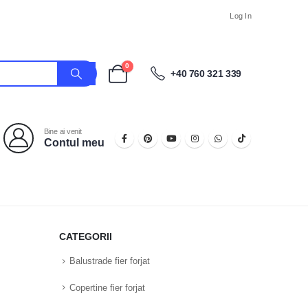
Log In
0
+40 760 321 339
Bine ai venit
Contul meu
CATEGORII
Balustrade fier forjat
Copertine fier forjat