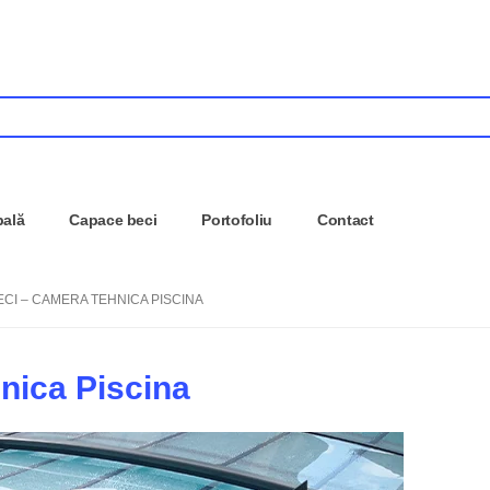
pală
Capace beci
Portofoliu
Contact
CI – CAMERA TEHNICA PISCINA
nica Piscina